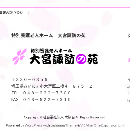
情報の取り扱い
特別養護老人ホーム 大宮諏訪の苑
〒３３０－０８５６
埼玉県さいたま市大宮区三橋４－８７５－２
TEL ０４８－６２２－７３００
FAX ０４８－６２２－７３１０
Copyright © 社会福祉法人 大桜会 All Rights Reserved.
Powered by
WordPress
with
Lightning Theme
&
VK All in One Expansion Unit