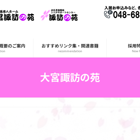
概要のご案内
おすすめリンク集・関連書籍
採用
tion
recommendation
Now R
大宮諏訪の苑