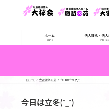
コ
ナ
ン
ビ
テ
ゲ
ン
ー
ツ
シ
へ
ョ
ホーム
法人理念・法人
ス
ン
home
informa
キ
に
ッ
移
プ
動
HOME
大宮諏訪の苑
今日は立冬(*_*)
今日は立冬(*_*)