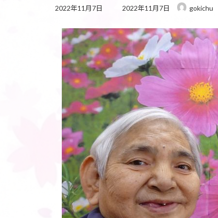
最
2022年11月7日
2022年11月7日
gokichu
終
更
新
日
時
: