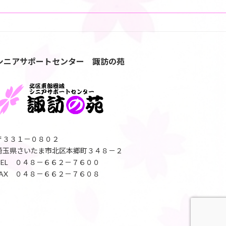
シニアサポートセンター 諏訪の苑
〒３３１－０８０２
埼玉県さいたま市北区本郷町３４８－２
TEL ０４８－６６２－７６００
FAX ０４８－６６２－７６０８