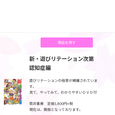
じいさん、ばあさん 遊び上手・遊ばれ上手の
極意 閻魔帳
筒井書房 定価1,200円
現在は、廃版となっております。
商品を探す
新・遊びリテーション次第
認知症編
遊びリテーションの極意が網羅されていま
す。
見て、やってみて、わかりやすいＤＶＤ付
筒井書房 定価1,800円+税
現在は、廃版となっております。