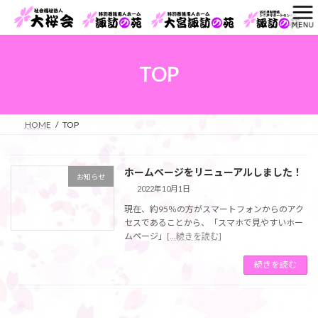
コ
ナ
ン
ビ
テ
ゲ
ン
ー
ツ
シ
TOP
へ
ョ
ス
ン
キ
に
ッ
移
HOME
TOP
プ
動
ホームページをリニューアルしました！
お知らせ
2022年10月1日
現在、約95％の方がスマートフォンからのアク
セスであることから、「スマホで見やすいホー
ムページ」
[...続きを読む]
続きを読む