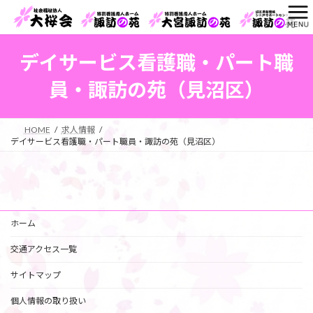
コ
ナ
ン
ビ
テ
ゲ
ン
ー
デイサービス看護職・パート職
ツ
シ
へ
ョ
員・諏訪の苑（見沼区）
ス
ン
キ
に
ッ
移
HOME
求人情報
プ
動
デイサービス看護職・パート職員・諏訪の苑（見沼区）
ホーム
交通アクセス一覧
サイトマップ
個人情報の取り扱い