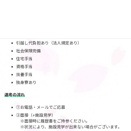
4週8休 シフト制
有給休暇 年10日（入職日より6ヶ月後に付与）
待遇・福利厚生
レベルアップ研修制度
引越し代負担あり（法人規定あり）
社会保険完備
住宅手当
資格手当
扶養手当
独身寮あり
選考の流れ
①お電話・メールでご応募
②面接（+施設見学）
※面接時に履歴書をご持参ください。
※状況により、施設見学が出来ない場合がございます。