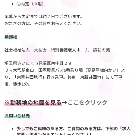
③内定（採用）
応募から内定までは約７日でございます。
お急ぎの方は、その旨をお伝えください。
勤務地
社会福祉法人 大桜会 特別養護老人ホーム 諏訪の苑
埼玉県さいたま市見沼区南中野２９
ＪＲ大宮駅東口 国際興業バス6番乗り場（高島屋様向かい）よ
り、「東新井団地行」行き乗車。終点「東新井団地」にて下車
後、徒歩1分。
※勤務地の地図を見る
→
ここをクリック
お問い合せ先
少しでもご興味のある方、ご質問のある方は、下部の「求人
応募」ボタンからエントリーください！