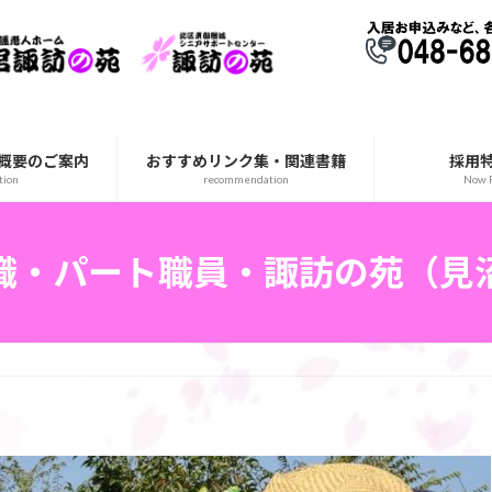
概要のご案内
おすすめリンク集・関連書籍
採用
tion
recommendation
Now R
職・パート職員・諏訪の苑（見
）