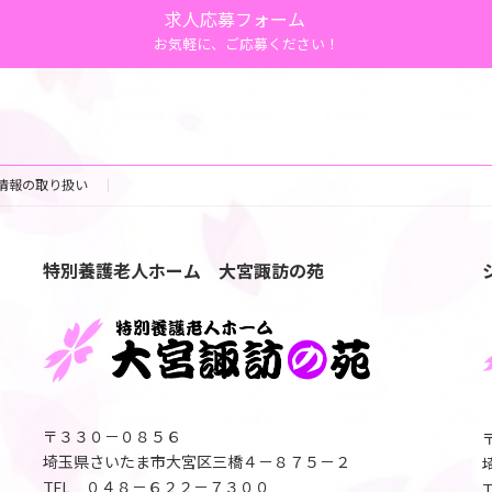
求人応募フォーム
お気軽に、ご応募ください！
情報の取り扱い
特別養護老人ホーム 大宮諏訪の苑
〒３３０－０８５６
埼玉県さいたま市大宮区三橋４－８７５－２
TEL ０４８－６２２－７３００