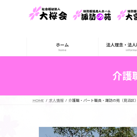
コ
ナ
ン
ビ
テ
ゲ
ン
ー
ツ
シ
へ
ョ
ホーム
法人理念・法人
ス
ン
home
informa
キ
に
ッ
移
プ
動
介護
HOME
求人情報
介護職・パート職員・諏訪の苑（見沼区