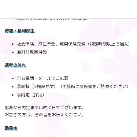
ります。）
ミニボーナスあり（年2回）
交通費別途支給（月 15,000円迄支給）
待遇・福利厚生
社会保険、厚生年金、雇用保険完備（規定時間以上で加入）
無料託児室併設
選考の流れ
①お電話・メールでご応募
②面接（+施設見学）（面接時に履歴書をご持参ください）
③内定（採用）
応募から内定までは約７日でございます。
お急ぎの方は、その旨をお伝えください。
勤務地