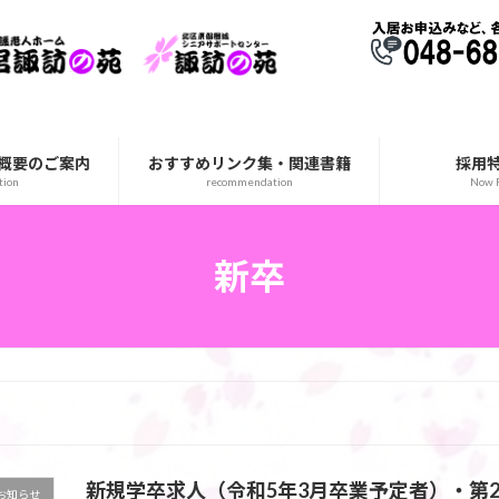
概要のご案内
おすすめリンク集・関連書籍
採用
tion
recommendation
Now R
新卒
新規学卒求人（令和5年3月卒業予定者）・第
お知らせ