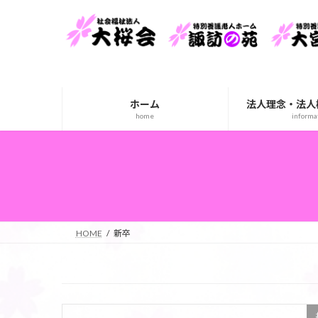
コ
ナ
ン
ビ
テ
ゲ
ン
ー
ツ
シ
へ
ョ
ホーム
法人理念・法人
ス
ン
home
informa
キ
に
ッ
移
プ
動
HOME
新卒