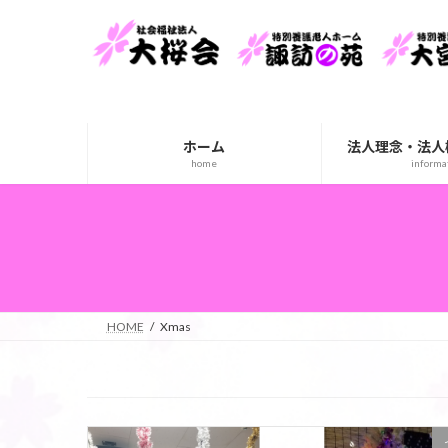
コ
ナ
ン
ビ
テ
ゲ
ン
ー
ツ
シ
へ
ョ
ホーム
法人理念・法人
ス
ン
home
informa
キ
に
ッ
移
プ
動
HOME
Xmas