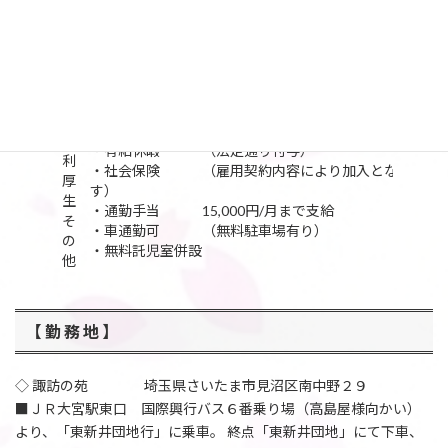
・時給 1,150円～ （無資格・未経験でも大丈夫で
す）
給
※時給は就労時間数・勤務日数・経験などによ
与
り変動します。
・ミニボーナス有り （年2回）
福
・有給休暇 （法定通り付与）
利
・社会保険 （雇用契約内容により加入となりま
厚
す）
生
・通勤手当 15,000円/月まで支給
そ
・車通勤可 （無料駐車場有り）
の
・無料託児室併設
他
【 勤 務 地 】
◇ 諏訪の苑 埼玉県さいたま市見沼区南中野２９
■ＪＲ大宮駅東口 国際興行バス６番乗り場（高島屋様向かい）
より、「東新井団地行」に乗車。 終点「東新井団地」にて下車、