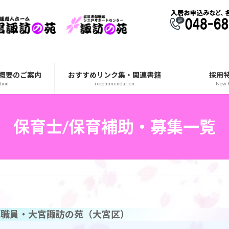
概要のご案内
おすすめリンク集・関連書籍
採用
tion
recommendation
Now R
保育士/保育補助・募集一覧
正職員・大宮諏訪の苑（大宮区）