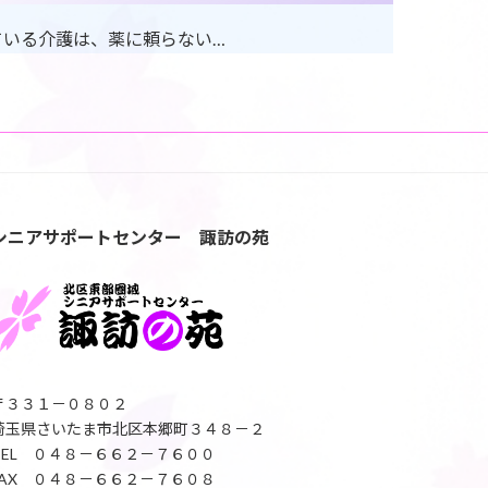
指している介護は、薬に頼らない…
シニアサポートセンター 諏訪の苑
〒３３１－０８０２
埼玉県さいたま市北区本郷町３４８－２
TEL ０４８－６６２－７６００
FAX ０４８－６６２－７６０８