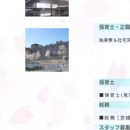
保育士・正
独身寮＆社宅
保育士
■ 保 育 士 ( 常
総務
■ 総 務［ 営 繕 
スタッフ募