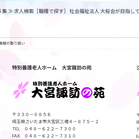
 フ 募 集 ≫ 求人検索［職種で探す］ 社会福祉法人 大桜会が目
情報の取り扱い
特別養護老人ホーム 大宮諏訪の苑
〒３３０－０８５６
埼玉県さいたま市大宮区三橋４－８７５－２
TEL ０４８－６２２－７３００
FAX ０４８－６２２－７３１０