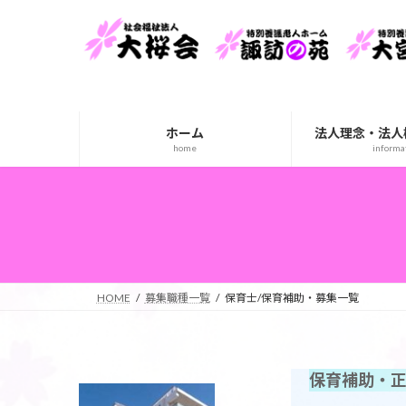
コ
ナ
ン
ビ
テ
ゲ
ン
ー
ツ
シ
へ
ョ
ホーム
法人理念・法人
ス
ン
home
informa
キ
に
ッ
移
プ
動
HOME
募集職種一覧
保育士/保育補助・募集一覧
保育補助・