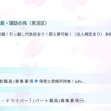
職員・諏訪の苑（見沼区）
完備！引っ越し代負担あり！即入寮可能！（法人規定あり） 未
 勤 職 員 ) 募 集 要 項
保育士資格所持者！&#x…
・ ド ラ イ バ ー ］( パ ー ト 職 員 ) 募 集 要 項 …
集