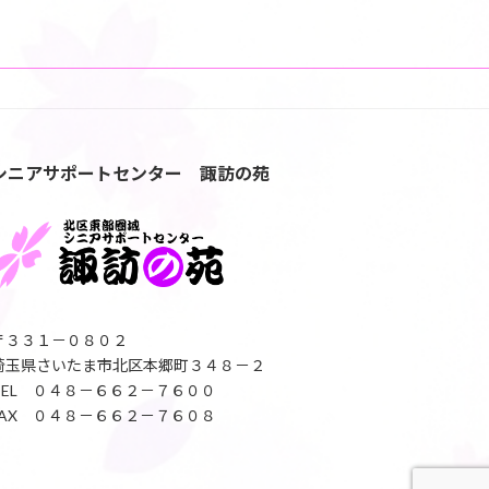
シニアサポートセンター 諏訪の苑
〒３３１－０８０２
埼玉県さいたま市北区本郷町３４８－２
TEL ０４８－６６２－７６００
FAX ０４８－６６２－７６０８