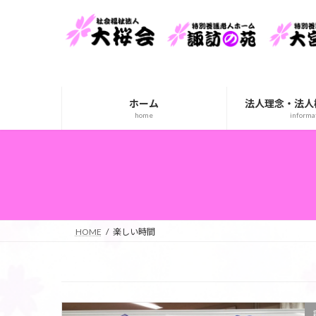
コ
ナ
ン
ビ
テ
ゲ
ン
ー
ツ
シ
へ
ョ
ホーム
法人理念・法人
ス
ン
home
informa
キ
に
ッ
移
プ
動
HOME
楽しい時間