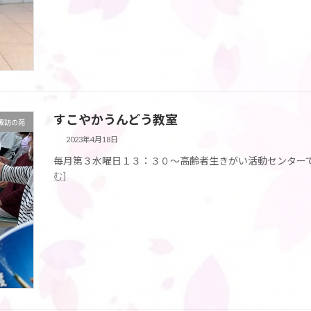
すこやかうんどう教室
 諏訪の苑
2023年4月18日
毎月第３水曜日１３：３０～高齢者生きがい活動センターで
む]