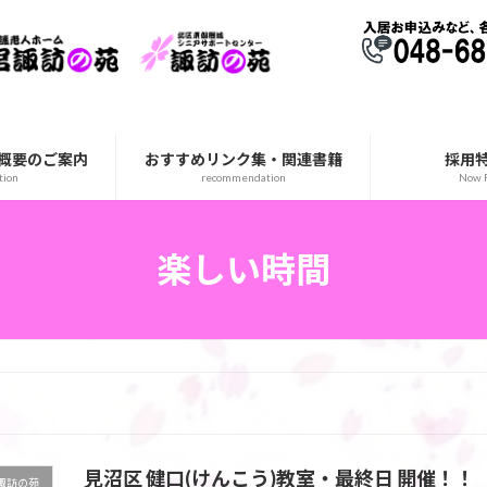
概要のご案内
おすすめリンク集・関連書籍
採用
tion
recommendation
Now R
楽しい時間
見沼区 健口(けんこう)教室・最終日 開催！！
諏訪の苑